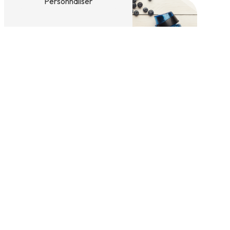
Personnaliser
Adresse
7 Rue des Sports
7110 Strépy-Bracquegnies