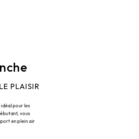
inche
E PLAISIR
idéal pour les
débutant, vous
ort en plein air