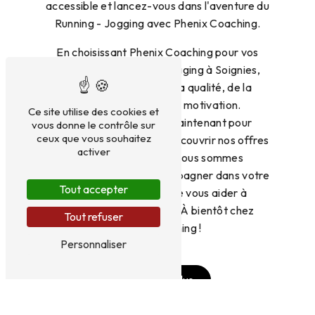
accessible et lancez-vous dans l'aventure du
Running - Jogging avec Phenix Coaching.
En choisissant Phenix Coaching pour vos
séances de Running - Jogging à Soignies,
vous faites le choix de la qualité, de la
performance et de la motivation.
Ce site utilise des cookies et
Contactez-nous dès maintenant pour
vous donne le contrôle sur
ceux que vous souhaitez
prendre rendez-vous et découvrir nos offres
activer
de coaching sportif. Nous sommes
impatients de vous accompagner dans votre
Tout accepter
pratique sportive et de vous aider à
atteindre vos objectifs. À bientôt chez
Tout refuser
Phenix Coaching !
Personnaliser
En savoir plus